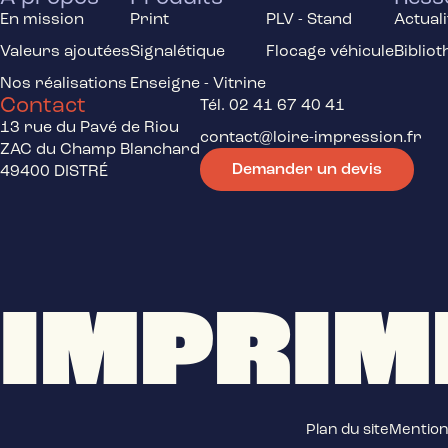
En mission
Print
PLV - Stand
Actuali
Valeurs ajoutées
Signalétique
Flocage véhicule
Biblio
Nos réalisations
Enseigne - Vitrine
Contact
Tél. 02 41 67 40 41
13 rue du Pavé de Riou
contact@loire-impression.fr
ZAC du Champ Blanchard
Demander un devis
49400 DISTRÉ
IMPRIM
Plan du site
Mention