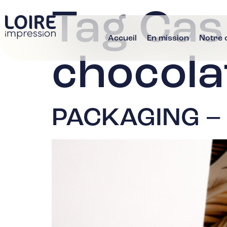
Tag Cas 
Accueil
En mission
Notre 
chocola
PACKAGING –