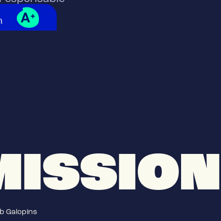
MISSION
eb Galopins