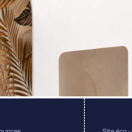
ources
Site éco 