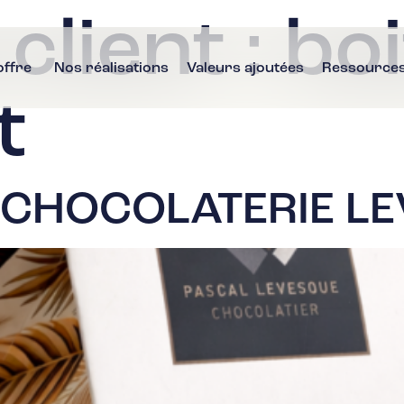
client :
boi
offre
Nos réalisations
Valeurs ajoutées
Ressource
t
 CHOCOLATERIE L