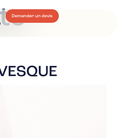
te
Demander un devis
s
EVESQUE