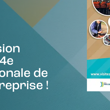
sion
 4e
onale de
treprise !