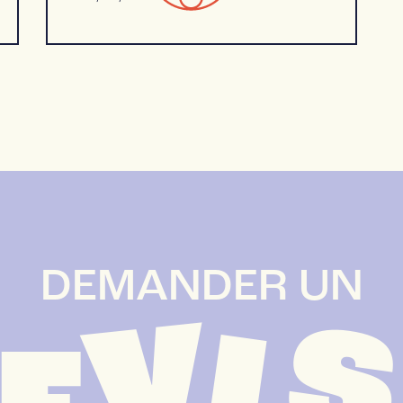
DEMANDER UN
V
D
I